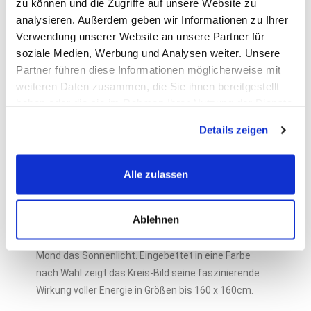
zu können und die Zugriffe auf unsere Website zu
analysieren. Außerdem geben wir Informationen zu Ihrer
Verwendung unserer Website an unsere Partner für
soziale Medien, Werbung und Analysen weiter. Unsere
Partner führen diese Informationen möglicherweise mit
weiteren Daten zusammen, die Sie ihnen bereitgestellt
haben oder die sie im Rahmen Ihrer Nutzung der Dienste
gesammelt haben.
Details zeigen
Die Energiebilder
Alle zulassen
Hier zeigt sich das Mandala in seiner Urform, dem
Ablehnen
Kreis. Als goldenen oder silbrige Fläche mit einer
besonderen Struktur spiegelt er das Licht wie der
Mond das Sonnenlicht. Eingebettet in eine Farbe
nach Wahl zeigt das Kreis-Bild seine faszinierende
Wirkung voller Energie in Größen bis 160 x 160cm.