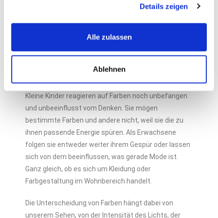
Eine Welt ohne Farben ist für uns unvorstellbar. Die
Details zeigen
Natur zeigt uns eine unendliche Farbenvielfalt. Farben
können uns erregen und beruhigen, zart oder grell,
Alle zulassen
lebendig oder langweilig erscheinen. Sie sind ein
natürlicher Bestandteil der Welt die uns umgibt – so
natürlich, dass ihre Wirkung und Energie selten
Ablehnen
bewusst ist.
Kleine Kinder reagieren auf Farben noch unbefangen
und unbeeinflusst vom Denken. Sie mögen
bestimmte Farben und andere nicht, weil sie die zu
ihnen passende Energie spüren. Als Erwachsene
folgen sie entweder weiter ihrem Gespür oder lassen
sich von dem beeinflussen, was gerade Mode ist.
Ganz gleich, ob es sich um Kleidung oder
Farbgestaltung im Wohnbereich handelt.
Die Unterscheidung von Farben hängt dabei von
unserem Sehen, von der Intensität des Lichts, der